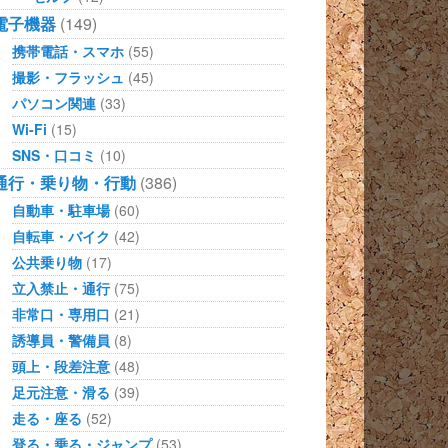
電子機器
(149)
携帯電話・スマホ
(55)
撮影・フラッシュ
(45)
パソコン関連
(33)
Wi-Fi
(15)
SNS・口コミ
(10)
通行・乗り物・行動
(386)
自動車・駐車場
(60)
自転車・バイク
(42)
公共乗り物
(17)
立入禁止・通行
(75)
非常口・専用口
(21)
誘導員・警備員
(8)
頭上・段差注意
(48)
足元注意・滑る
(39)
走る・座る
(52)
登る・乗る・ジャンプ
(53)