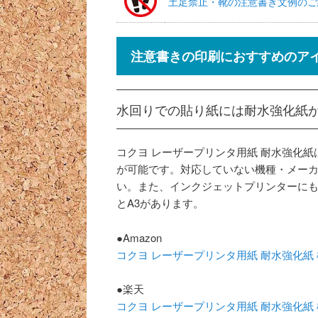
土足禁止・靴の注意書き文例のご
注意書きの印刷におすすめのア
水回りでの貼り紙には耐水強化紙
コクヨ レーザープリンタ用紙 耐水強化
が可能です。対応していない機種・メー
い。また、インクジェットプリンターにも
とA3があります。
●Amazon
コクヨ レーザープリンタ用紙 耐水強化紙 標準 A
●楽天
コクヨ レーザープリンタ用紙 耐水強化紙 標準 A