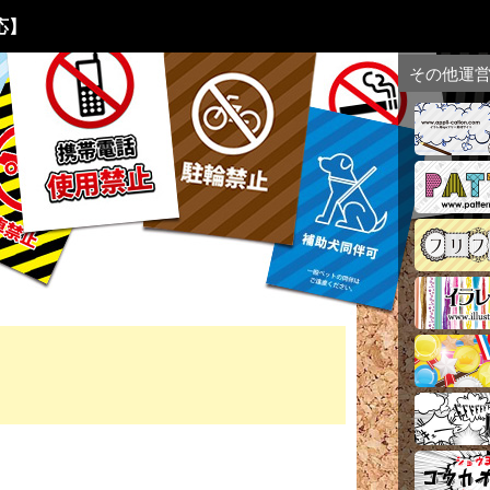
応】
その他運