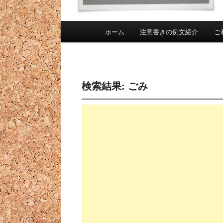
メインメニュー
ホーム
注意書きの例文紹介
ご
メインコンテンツへ移動
サブコンテンツへ移動
検索結果:
ごみ