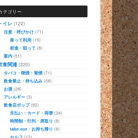
カテゴリー
トイレ
(122)
注意・呼びかけ
(71)
座って利用
(15)
前進・狙って
(8)
案内
(51)
飲食関連
(220)
タバコ・喫煙・禁煙
(71)
飲食禁止・持ち込み
(58)
お酒
(28)
アレルギー
(3)
飲食店ポップ
(82)
支払い・カード・両替
(24)
時間制・行列・席取り
(8)
take out・お持ち帰り
(8)
セルフ
(12)