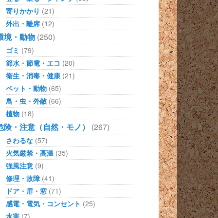
寄りかかり
(21)
外出・離席
(12)
環境・動物
(250)
ゴミ
(79)
節水・節電・エコ
(20)
衛生・消毒・健康
(21)
ペット・動物
(65)
鳥・虫・外敵
(66)
植物
(18)
危険・注意（自然・モノ）
(267)
さわるな
(57)
火気厳禁・高温
(35)
強風注意
(9)
修理・故障
(41)
ドア・扉・窓
(71)
感電・電気・コンセント
(25)
水害
(7)