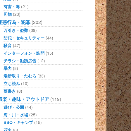
有害・毒
(21)
刃物
(23)
迷惑行為・犯罪
(202)
万引き・盗難
(39)
防犯・セキュリティー
(44)
騒音
(47)
インターフォン・訪問
(15)
チラシ・勧誘広告
(12)
暴力
(8)
場所取り・たむろ
(33)
立ち読み
(10)
落書き
(8)
娯楽・趣味・アウトドア
(119)
遊び・公園
(44)
海・川・水場
(25)
BBQ・キャンプ
(15)
花火
(6)