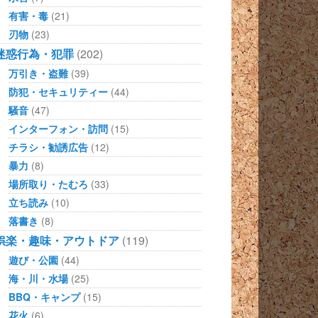
有害・毒
(21)
刃物
(23)
迷惑行為・犯罪
(202)
万引き・盗難
(39)
防犯・セキュリティー
(44)
騒音
(47)
インターフォン・訪問
(15)
チラシ・勧誘広告
(12)
暴力
(8)
場所取り・たむろ
(33)
立ち読み
(10)
落書き
(8)
娯楽・趣味・アウトドア
(119)
遊び・公園
(44)
海・川・水場
(25)
BBQ・キャンプ
(15)
花火
(6)