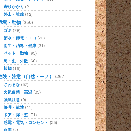
寄りかかり
(21)
外出・離席
(12)
環境・動物
(250)
ゴミ
(79)
節水・節電・エコ
(20)
衛生・消毒・健康
(21)
ペット・動物
(65)
鳥・虫・外敵
(66)
植物
(18)
危険・注意（自然・モノ）
(267)
さわるな
(57)
火気厳禁・高温
(35)
強風注意
(9)
修理・故障
(41)
ドア・扉・窓
(71)
感電・電気・コンセント
(25)
水害
(7)