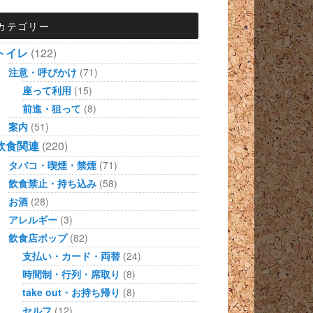
カテゴリー
トイレ
(122)
注意・呼びかけ
(71)
座って利用
(15)
前進・狙って
(8)
案内
(51)
飲食関連
(220)
タバコ・喫煙・禁煙
(71)
飲食禁止・持ち込み
(58)
お酒
(28)
アレルギー
(3)
飲食店ポップ
(82)
支払い・カード・両替
(24)
時間制・行列・席取り
(8)
take out・お持ち帰り
(8)
セルフ
(12)