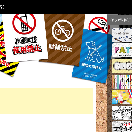
応】
その他運