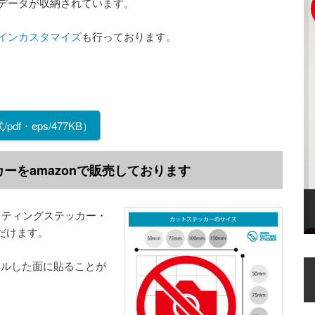
データが収納されています。
インカスタマイズ
も行っております。
/pdf・eps/477KB）
ーをamazonで販売しております
ッティングステッカー・
だけます。
ツルした面に貼ることが