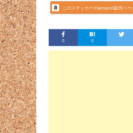
このステッカーのamazon販売ペ
0
0