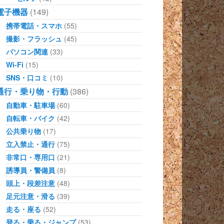
電子機器
(149)
携帯電話・スマホ
(55)
撮影・フラッシュ
(45)
パソコン関連
(33)
Wi-Fi
(15)
SNS・口コミ
(10)
通行・乗り物・行動
(386)
自動車・駐車場
(60)
自転車・バイク
(42)
公共乗り物
(17)
立入禁止・通行
(75)
非常口・専用口
(21)
誘導員・警備員
(8)
頭上・段差注意
(48)
足元注意・滑る
(39)
走る・座る
(52)
登る・乗る・ジャンプ
(53)