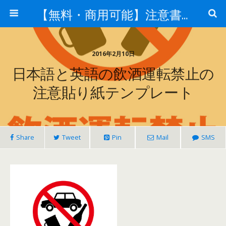
【無料・商用可能】注意書き・張り紙テンプレート【ポスター対応】
2016年2月10日
日本語と英語の飲酒運転禁止の
注意貼り紙テンプレート
Share
Tweet
Pin
Mail
SMS