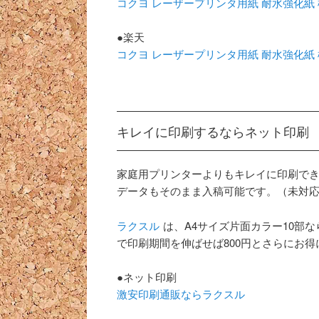
コクヨ レーザープリンタ用紙 耐水強化紙 標準 A
●楽天
コクヨ レーザープリンタ用紙 耐水強化紙 標準 A
キレイに印刷するならネット印刷
家庭用プリンターよりもキレイに印刷でき、
データもそのまま入稿可能です。（未対
ラクスル
は、A4サイズ片面カラー10部なら 
で印刷期間を伸ばせば800円とさらにお
●ネット印刷
激安印刷通販ならラクスル