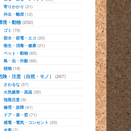
寄りかかり
(21)
外出・離席
(12)
環境・動物
(250)
ゴミ
(79)
節水・節電・エコ
(20)
衛生・消毒・健康
(21)
ペット・動物
(65)
鳥・虫・外敵
(66)
植物
(18)
危険・注意（自然・モノ）
(267)
さわるな
(57)
火気厳禁・高温
(35)
強風注意
(9)
修理・故障
(41)
ドア・扉・窓
(71)
感電・電気・コンセント
(25)
水害
(7)