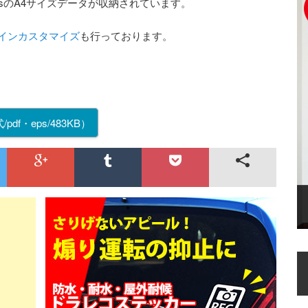
psのA4サイズデータが収納されています。
インカスタマイズ
も行っております。
/pdf・eps/483KB）