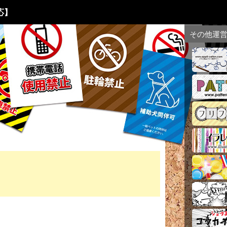
応】
その他運