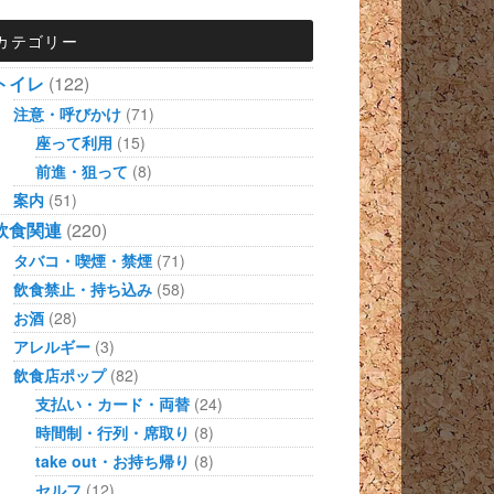
カテゴリー
トイレ
(122)
注意・呼びかけ
(71)
座って利用
(15)
前進・狙って
(8)
案内
(51)
飲食関連
(220)
タバコ・喫煙・禁煙
(71)
飲食禁止・持ち込み
(58)
お酒
(28)
アレルギー
(3)
飲食店ポップ
(82)
支払い・カード・両替
(24)
時間制・行列・席取り
(8)
take out・お持ち帰り
(8)
セルフ
(12)