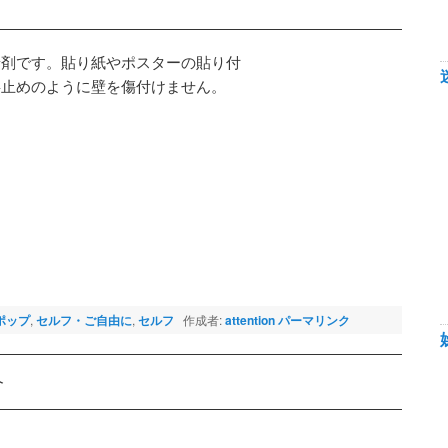
着剤です。貼り紙やポスターの貼り付
鋲止めのように壁を傷付けません。
ポップ
,
セルフ・ご自由に
,
セルフ
作成者:
attention
パーマリンク
介