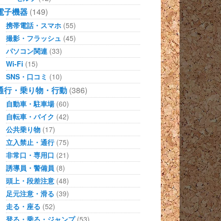
電子機器
(149)
携帯電話・スマホ
(55)
撮影・フラッシュ
(45)
パソコン関連
(33)
Wi-Fi
(15)
SNS・口コミ
(10)
通行・乗り物・行動
(386)
自動車・駐車場
(60)
自転車・バイク
(42)
公共乗り物
(17)
立入禁止・通行
(75)
非常口・専用口
(21)
誘導員・警備員
(8)
頭上・段差注意
(48)
足元注意・滑る
(39)
走る・座る
(52)
登る・乗る・ジャンプ
(53)