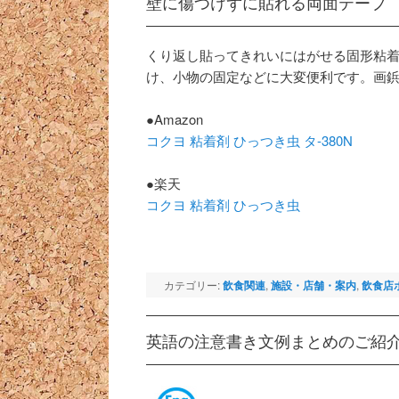
壁に傷つけずに貼れる両面テープ
くり返し貼ってきれいにはがせる固形粘
け、小物の固定などに大変便利です。画
●Amazon
コクヨ 粘着剤 ひっつき虫 タ-380N
●楽天
コクヨ 粘着剤 ひっつき虫
カテゴリー:
飲食関連
,
施設・店舗・案内
,
飲食店
英語の注意書き文例まとめのご紹