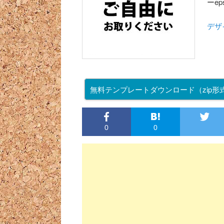
ーe
デザ
無料テンプレートダウンロード
（zip形式
0
0