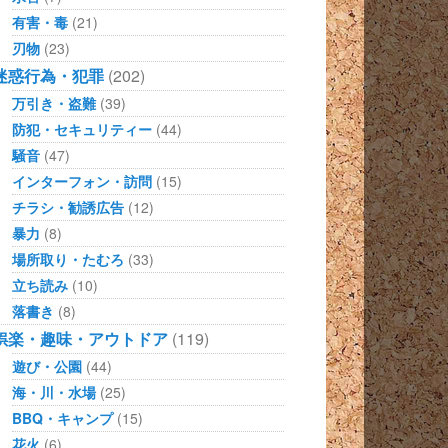
有害・毒
(21)
刃物
(23)
迷惑行為・犯罪
(202)
万引き・盗難
(39)
防犯・セキュリティー
(44)
騒音
(47)
インターフォン・訪問
(15)
チラシ・勧誘広告
(12)
暴力
(8)
場所取り・たむろ
(33)
立ち読み
(10)
落書き
(8)
娯楽・趣味・アウトドア
(119)
遊び・公園
(44)
海・川・水場
(25)
BBQ・キャンプ
(15)
花火
(6)