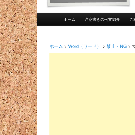
メインメニュー
ホーム
注意書きの例文紹介
ご
メインコンテンツへ移動
投稿ナビゲーション
ホーム
>
Word（ワード）
>
禁止・NG
>