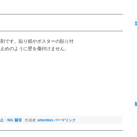
着剤です。貼り紙やポスターの貼り付
鋲止めのように壁を傷付けません。
止・NG
,
騒音
作成者:
attention
パーマリンク