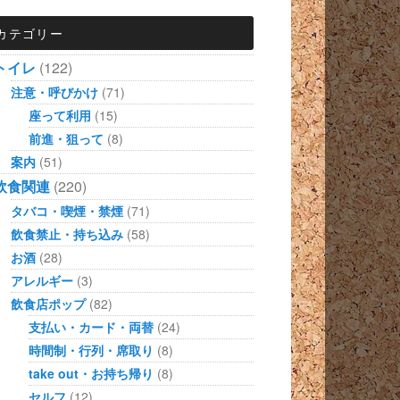
カテゴリー
トイレ
(122)
注意・呼びかけ
(71)
座って利用
(15)
前進・狙って
(8)
案内
(51)
飲食関連
(220)
タバコ・喫煙・禁煙
(71)
飲食禁止・持ち込み
(58)
お酒
(28)
アレルギー
(3)
飲食店ポップ
(82)
支払い・カード・両替
(24)
時間制・行列・席取り
(8)
take out・お持ち帰り
(8)
セルフ
(12)