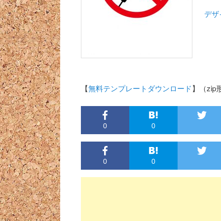
デザ
【
無料テンプレートダウンロード
】（zip形
0
0
0
0