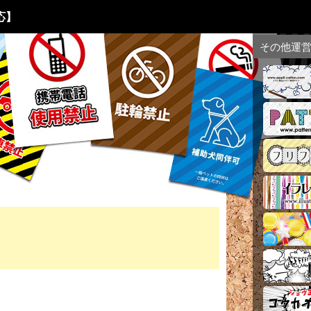
応】
その他運