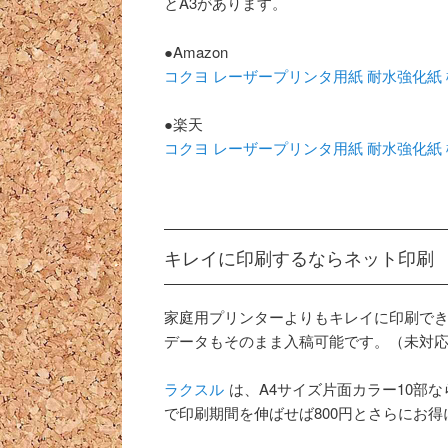
とA3があります。
●Amazon
コクヨ レーザープリンタ用紙 耐水強化紙 標準 A
●楽天
コクヨ レーザープリンタ用紙 耐水強化紙 標準 A
キレイに印刷するならネット印刷
家庭用プリンターよりもキレイに印刷でき、
データもそのまま入稿可能です。（未対
ラクスル
は、A4サイズ片面カラー10部なら 
で印刷期間を伸ばせば800円とさらにお