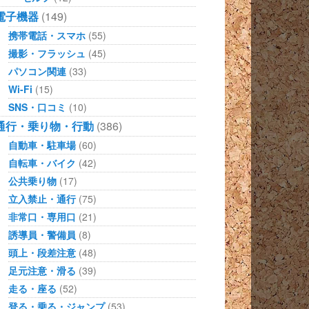
電子機器
(149)
携帯電話・スマホ
(55)
撮影・フラッシュ
(45)
パソコン関連
(33)
Wi-Fi
(15)
SNS・口コミ
(10)
通行・乗り物・行動
(386)
自動車・駐車場
(60)
自転車・バイク
(42)
公共乗り物
(17)
立入禁止・通行
(75)
非常口・専用口
(21)
誘導員・警備員
(8)
頭上・段差注意
(48)
足元注意・滑る
(39)
走る・座る
(52)
登る・乗る・ジャンプ
(53)