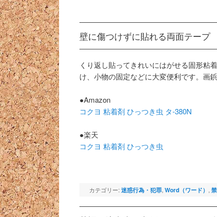
壁に傷つけずに貼れる両面テープ
くり返し貼ってきれいにはがせる固形粘
け、小物の固定などに大変便利です。画
●Amazon
コクヨ 粘着剤 ひっつき虫 タ-380N
●楽天
コクヨ 粘着剤 ひっつき虫
カテゴリー:
迷惑行為・犯罪
,
Word（ワード）
,
禁