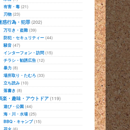
有害・毒
(21)
刃物
(23)
迷惑行為・犯罪
(202)
万引き・盗難
(39)
防犯・セキュリティー
(44)
騒音
(47)
インターフォン・訪問
(15)
チラシ・勧誘広告
(12)
暴力
(8)
場所取り・たむろ
(33)
立ち読み
(10)
落書き
(8)
娯楽・趣味・アウトドア
(119)
遊び・公園
(44)
海・川・水場
(25)
BBQ・キャンプ
(15)
花火
(6)