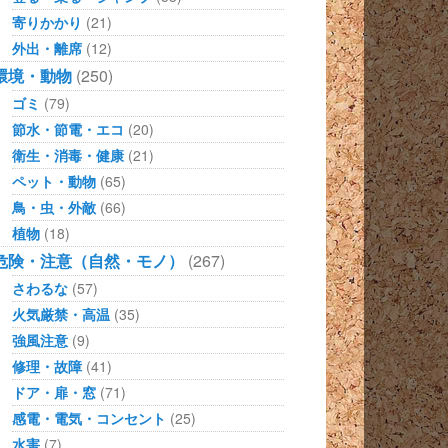
寄りかかり
(21)
外出・離席
(12)
環境・動物
(250)
ゴミ
(79)
節水・節電・エコ
(20)
衛生・消毒・健康
(21)
ペット・動物
(65)
鳥・虫・外敵
(66)
植物
(18)
危険・注意（自然・モノ）
(267)
さわるな
(57)
火気厳禁・高温
(35)
強風注意
(9)
修理・故障
(41)
ドア・扉・窓
(71)
感電・電気・コンセント
(25)
水害
(7)