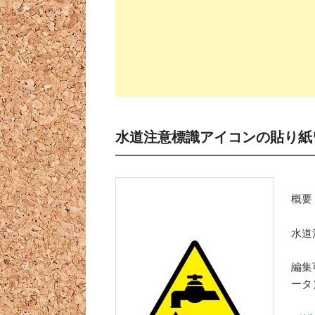
水道注意標識アイコンの貼り紙
概要
水道
編集
ータ