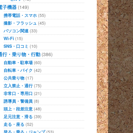
電子機器
(149)
携帯電話・スマホ
(55)
撮影・フラッシュ
(45)
パソコン関連
(33)
Wi-Fi
(15)
SNS・口コミ
(10)
通行・乗り物・行動
(386)
自動車・駐車場
(60)
自転車・バイク
(42)
公共乗り物
(17)
立入禁止・通行
(75)
非常口・専用口
(21)
誘導員・警備員
(8)
頭上・段差注意
(48)
足元注意・滑る
(39)
走る・座る
(52)
登る・乗る・ジャンプ
(53)