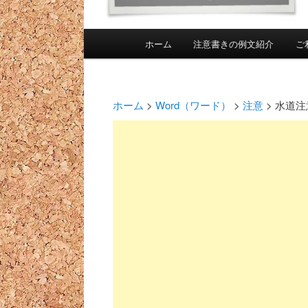
メインメニュー
ホーム
注意書きの例文紹介
ご
メインコンテンツへ移動
投稿ナビゲーション
ホーム
>
Word（ワード）
>
注意
>
水道注