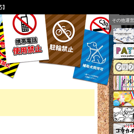
応】
その他運