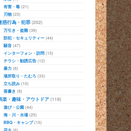
有害・毒
(21)
刃物
(23)
迷惑行為・犯罪
(202)
万引き・盗難
(39)
防犯・セキュリティー
(44)
騒音
(47)
インターフォン・訪問
(15)
チラシ・勧誘広告
(12)
暴力
(8)
場所取り・たむろ
(33)
立ち読み
(10)
落書き
(8)
娯楽・趣味・アウトドア
(119)
遊び・公園
(44)
海・川・水場
(25)
BBQ・キャンプ
(15)
花火
(6)