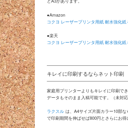
とA3があります。
●Amazon
コクヨ レーザープリンタ用紙 耐水強化紙 標準 A
●楽天
コクヨ レーザープリンタ用紙 耐水強化紙 標準 A
キレイに印刷するならネット印刷
家庭用プリンターよりもキレイに印刷でき、
データもそのまま入稿可能です。（未対
ラクスル
は、A4サイズ片面カラー10部なら 
で印刷期間を伸ばせば800円とさらにお