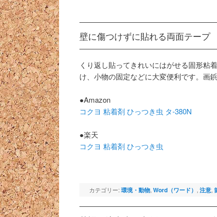
壁に傷つけずに貼れる両面テープ
くり返し貼ってきれいにはがせる固形粘
け、小物の固定などに大変便利です。画
●Amazon
コクヨ 粘着剤 ひっつき虫 タ-380N
●楽天
コクヨ 粘着剤 ひっつき虫
カテゴリー:
環境・動物
,
Word（ワード）
,
注意
,