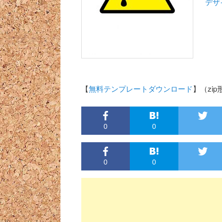
デザ
【
無料テンプレートダウンロード
】（zip形
0
0
0
0