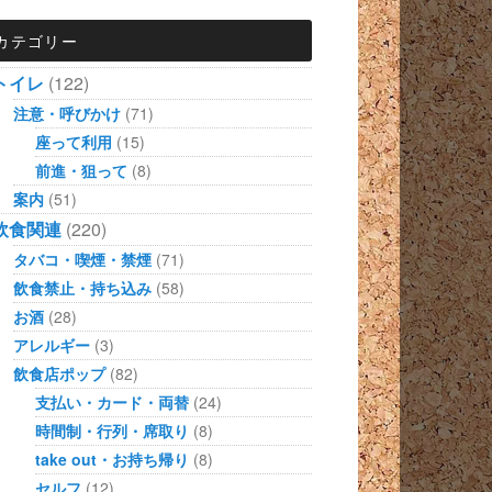
カテゴリー
トイレ
(122)
注意・呼びかけ
(71)
座って利用
(15)
前進・狙って
(8)
案内
(51)
飲食関連
(220)
タバコ・喫煙・禁煙
(71)
飲食禁止・持ち込み
(58)
お酒
(28)
アレルギー
(3)
飲食店ポップ
(82)
支払い・カード・両替
(24)
時間制・行列・席取り
(8)
take out・お持ち帰り
(8)
セルフ
(12)