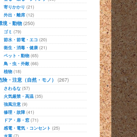
寄りかかり
(21)
外出・離席
(12)
環境・動物
(250)
ゴミ
(79)
節水・節電・エコ
(20)
衛生・消毒・健康
(21)
ペット・動物
(65)
鳥・虫・外敵
(66)
植物
(18)
危険・注意（自然・モノ）
(267)
さわるな
(57)
火気厳禁・高温
(35)
強風注意
(9)
修理・故障
(41)
ドア・扉・窓
(71)
感電・電気・コンセント
(25)
水害
(7)