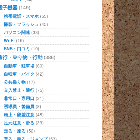
電子機器
(149)
携帯電話・スマホ
(55)
撮影・フラッシュ
(45)
パソコン関連
(33)
Wi-Fi
(15)
SNS・口コミ
(10)
通行・乗り物・行動
(386)
自動車・駐車場
(60)
自転車・バイク
(42)
公共乗り物
(17)
立入禁止・通行
(75)
非常口・専用口
(21)
誘導員・警備員
(8)
頭上・段差注意
(48)
足元注意・滑る
(39)
走る・座る
(52)
登る・乗る・ジャンプ
(53)