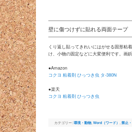
壁に傷つけずに貼れる両面テープ
くり返し貼ってきれいにはがせる固形粘
け、小物の固定などに大変便利です。画
●Amazon
コクヨ 粘着剤 ひっつき虫 タ-380N
●楽天
コクヨ 粘着剤 ひっつき虫
カテゴリー:
環境・動物
,
Word（ワード）
,
禁止・