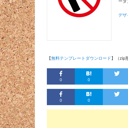
ータ
デザ
【
無料テンプレートダウンロード
】（zip形
0
0
0
0