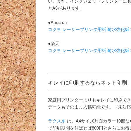
い。また、インクジェットプリンターにも
とA3があります。
●Amazon
コクヨ レーザープリンタ用紙 耐水強化紙 標準 A
●楽天
コクヨ レーザープリンタ用紙 耐水強化紙 標準 A
キレイに印刷するならネット印刷
家庭用プリンターよりもキレイに印刷でき、
データもそのまま入稿可能です。（未対
ラクスル
は、A4サイズ片面カラー10部なら 
で印刷期間を伸ばせば800円とさらにお