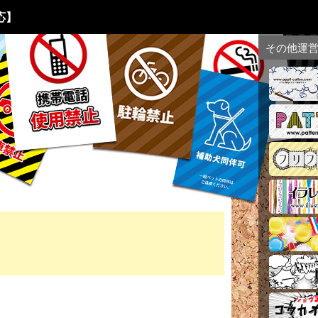
応】
その他運