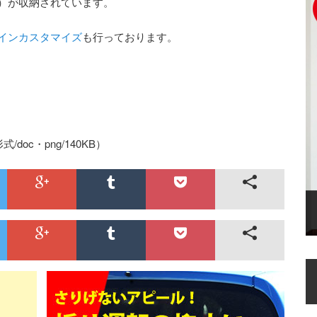
）が収納されています。
インカスタマイズ
も行っております。
式/doc・png/140KB）