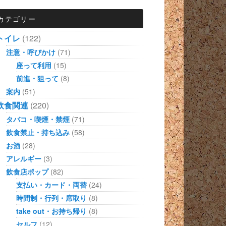
カテゴリー
トイレ
(122)
注意・呼びかけ
(71)
座って利用
(15)
前進・狙って
(8)
案内
(51)
飲食関連
(220)
タバコ・喫煙・禁煙
(71)
飲食禁止・持ち込み
(58)
お酒
(28)
アレルギー
(3)
飲食店ポップ
(82)
支払い・カード・両替
(24)
時間制・行列・席取り
(8)
take out・お持ち帰り
(8)
セルフ
(12)