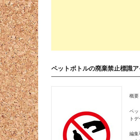
ペットボトルの廃棄禁止標識ア
概要
ペッ
トデ
編集