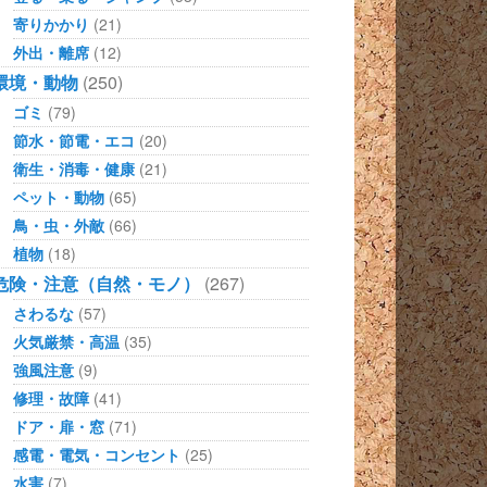
寄りかかり
(21)
外出・離席
(12)
環境・動物
(250)
ゴミ
(79)
節水・節電・エコ
(20)
衛生・消毒・健康
(21)
ペット・動物
(65)
鳥・虫・外敵
(66)
植物
(18)
危険・注意（自然・モノ）
(267)
さわるな
(57)
火気厳禁・高温
(35)
強風注意
(9)
修理・故障
(41)
ドア・扉・窓
(71)
感電・電気・コンセント
(25)
水害
(7)