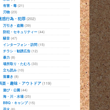
有害・毒
(21)
刃物
(23)
迷惑行為・犯罪
(202)
万引き・盗難
(39)
防犯・セキュリティー
(44)
騒音
(47)
インターフォン・訪問
(15)
チラシ・勧誘広告
(12)
暴力
(8)
場所取り・たむろ
(33)
立ち読み
(10)
落書き
(8)
娯楽・趣味・アウトドア
(119)
遊び・公園
(44)
海・川・水場
(25)
BBQ・キャンプ
(15)
花火
(6)